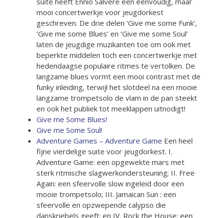
suite heeft Ennio Salvere een eenvoudig, maar
mooi concertwerkje voor jeugdorkest
geschreven. De drie delen ‘Give me some Funk’,
‘Give me some Blues’ en ‘Give me some Soul’
laten de jeugdige muzikanten toe om ook met
beperkte middelen toch een concertwerkje met
hedendaagse populaire ritmes te vertolken. De
langzame blues vormt een mooi contrast met de
funky inleiding, terwijl het slotdeel na een mooie
langzame trompetsolo de vlam in de pan steekt
en ook het publiek tot meeklappen uitnodigt!
Give me Some Blues!
Give me Some Soul!
Adventure Games – Adventure Game
Een heel
fijne vierdelige suite voor jeugdorkest. I.
Adventure Game: een opgewekte mars met
sterk ritmische slagwerkondersteuning; II. Free
Again: een sfeervolle slow ingeleid door een
mooie trompetsolo; III. Jamaican Sun : een
sfeervolle en opzwepende calypso die
danskriebels geeft; en IV. Rock the House: een