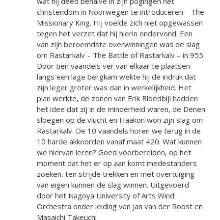
wat hij deed behalve in zijn pogingen het
christendom in Noorwegen te introduceren – The
Missionary King. Hij voelde zich niet opgewassen
tegen het verzet dat hij hierin ondervond. Een
van zijn beroemdste overwinningen was de slag
om Rastarkalv – The Battle of Rastarkalv – in 955.
Door tien vaandels ver van elkaar te plaatsen
langs een lage bergkam wekte hij de indruk dat
zijn leger groter was dan in werkelijkheid. Het
plan werkte, de zonen van Erik Bloedbijl hadden
het idee dat zij in de minderheid waren, de Denen
sloegen op de vlucht en Haakon won zijn slag om
Rastarkalv. De 10 vaandels horen we terug in de
10 harde akkoorden vanaf maat 420. Wat kunnen
we hiervan leren? Goed voorbereiden, op het
moment dat het er op aan komt medestanders
zoeken, ten strijde trekken en met overtuiging
van eigen kunnen de slag winnen. Uitgevoerd
door het Nagoya University of Arts Wind
Orchestra onder leiding van Jan van der Roost en
Masaichi Takeuchi