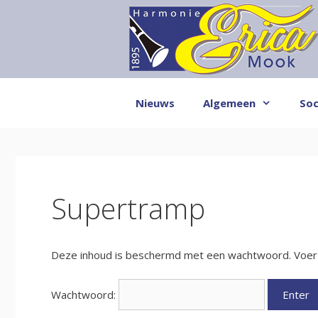
Ga
naar
de
inhoud
Nieuws
Algemeen
Soc
Supertramp
Deze inhoud is beschermd met een wachtwoord. Voer h
Wachtwoord: