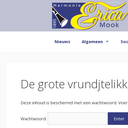
Ga
naar
de
inhoud
Nieuws
Algemeen
Soc
De grote vrundjtelikke
Deze inhoud is beschermd met een wachtwoord. Voer h
Wachtwoord: